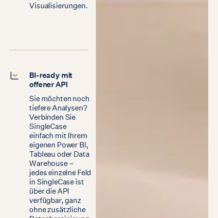
Visualisierungen.
BI-ready mit
offener API
Sie möchten noch
tiefere Analysen?
Verbinden Sie
SingleCase
einfach mit Ihrem
eigenen Power BI,
Tableau oder Data
Warehouse –
jedes einzelne Feld
in SingleCase ist
über die API
verfügbar, ganz
ohne zusätzliche