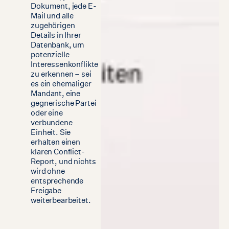
Dokument, jede E-
Mail und alle
zugehörigen
Details in Ihrer
Datenbank, um
potenzielle
Interessenkonflikte
zu erkennen – sei
es ein ehemaliger
Mandant, eine
gegnerische Partei
oder eine
verbundene
Einheit. Sie
erhalten einen
klaren Conflict-
Report, und nichts
wird ohne
entsprechende
Freigabe
weiterbearbeitet.