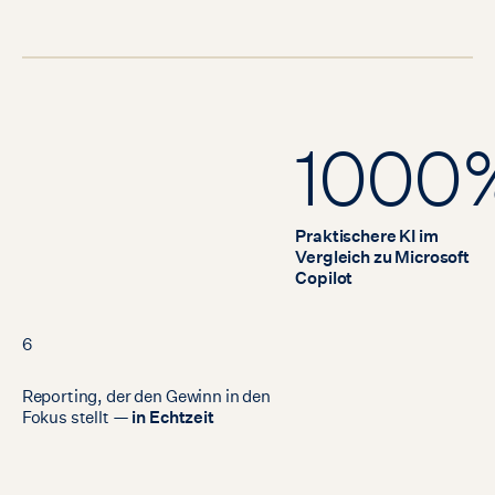
1000
Praktischere KI im
Vergleich zu Microsoft
Copilot
6
Reporting,
der
den
Gewinn
in
den
Fokus
stellt
—
in
Echtzeit