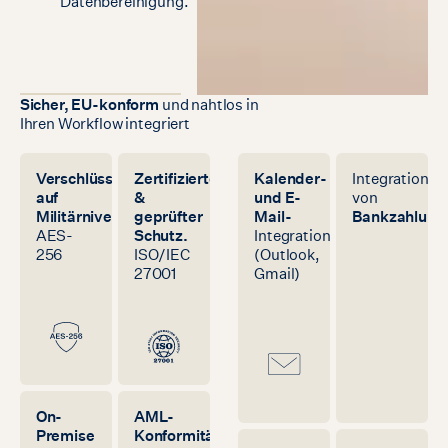
Datenbereinigung.
Sicher,
EU-konform
und
nahtlos
in
Ihren
Workflow
integriert
Verschlüsselung
Zertifizierter
Kalender-
Integration
auf
&
und E-
von
Militärniveau.
geprüfter
Mail-
Bankzahlung
AES-
Schutz.
Integration
256
ISO/IEC
(Outlook,
27001
Gmail)
On-
AML-
Premise
Konformität