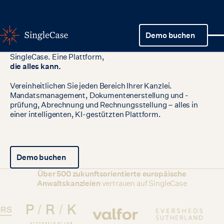
Important Update Banner
Clo
Demo buchen
Demo buchen
SingleCase.
Eine
Plattform,
die
alles
kann.
Vereinheitlichen Sie jeden Bereich Ihrer Kanzlei.
Mandatsmanagement, Dokumentenerstellung und -
prüfung, Abrechnung und Rechnungsstellung – alles in
einer intelligenten, KI-gestützten Plattform.
Demo buchen
Demo buchen
Über 500 zukunftsorientierte europäische
Anwaltskanzleien
vertrauen auf SingleCase