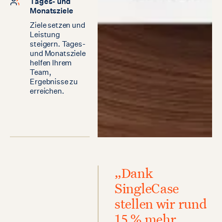
Tages- und
Monatsziele
Ziele setzen und
Leistung
steigern. Tages-
und Monatsziele
helfen Ihrem
Team,
Ergebnisse zu
erreichen.
„Dank
SingleCase
stellen wir rund
15 % mehr