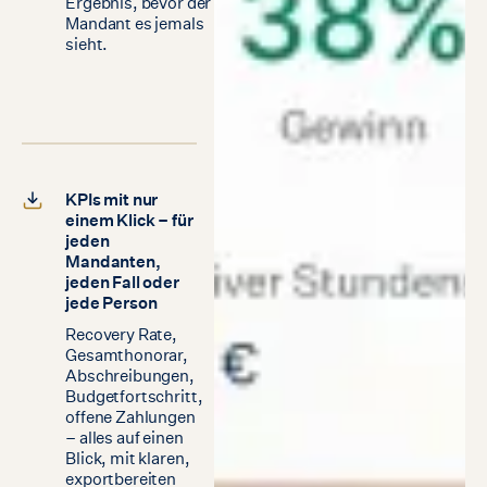
Ergebnis, bevor der
Mandant es jemals
sieht.
KPIs mit nur
einem Klick – für
jeden
Mandanten,
jeden Fall oder
jede Person
Recovery Rate,
Gesamthonorar,
Abschreibungen,
Budgetfortschritt,
offene Zahlungen
– alles auf einen
Blick, mit klaren,
exportbereiten