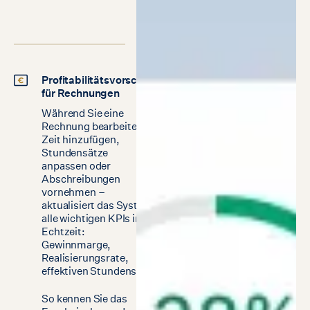
Profitabilitätsvorschau
für Rechnungen
Während Sie eine
Rechnung bearbeiten –
Zeit hinzufügen,
Stundensätze
anpassen oder
Abschreibungen
vornehmen –
aktualisiert das System
alle wichtigen KPIs in
Echtzeit:
Gewinnmarge,
Realisierungsrate,
effektiven Stundensatz.
So kennen Sie das